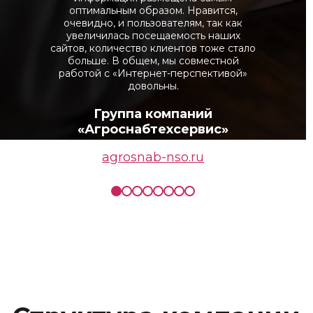
оптимальным образом. Нравится,
очевидно, и пользователям, так как
увеличилась посещаемость наших
сайтов, количество клиентов тоже стало
больше. В общем, мы совместной
работой с «Интернет-перспективой»
довольны.
Группа компаний
«Агроснабтехсервис»
agrosnab-nso.ru