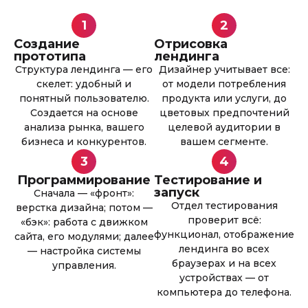
1
2
Создание
Отрисовка
прототипа
лендинга
Структура лендинга — его
Дизайнер учитывает все:
скелет: удобный и
от модели потребления
понятный пользователю.
продукта или услуги, до
Создается на основе
цветовых предпочтений
анализа рынка, вашего
целевой аудитории в
бизнеса и конкурентов.
вашем сегменте.
3
4
Программирование
Тестирование и
запуск
Сначала — «фронт»:
Отдел тестирования
верстка дизайна; потом —
проверит всё:
«бэк»: работа с движком
функционал, отображение
сайта, его модулями; далее
лендинга во всех
— настройка системы
браузерах и на всех
управления.
устройствах — от
компьютера до телефона.