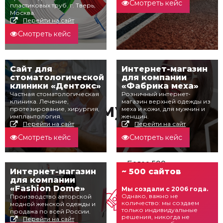
Смотреть кейс
пластиковых труб. г. Тверь,
Москва.
Перейти на сайт
Смотреть кейс
Сайт для
Интернет-магазин
стоматологической
для компании
клиники «Дентокс»
«Фабрика меха»
Частная стоматологическая
Розничный интернет-
клиника. Лечение,
магазин верхней одежды из
Почему мы?
протезирование, хирургия,
меха и кожи, для мужчин и
имплантология.
женщин.
Перейти на сайт
Перейти на сайт
Смотреть кейс
Смотреть кейс
Более 500
Интернет-магазин
~ 500 сайтов
выполненных
для компании
проектов!
«Fashion Dome»
Мы создали с 2006 года.
Более 300
С 2006 года на IT
Однако, важно не
Производство авторской
успешно
рынке!
количество: мы создаем
модной женской одежды и
выполненных
только индивидуальные
продажа по всей России.
проектов по
решения, никогда не
Перейти на сайт