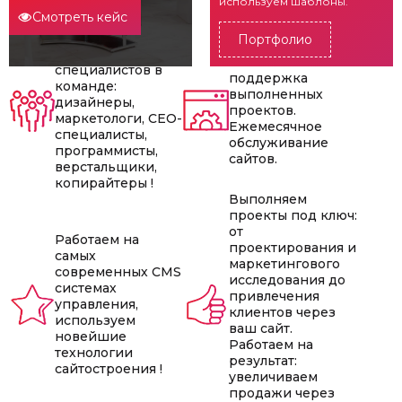
используем шаблоны.
продвижению
Смотреть кейс
сайтов !
Более 16
Портфолио
высококлассных
Активная
специалистов в
поддержка
команде:
выполненных
дизайнеры,
проектов.
маркетологи, СЕО-
Ежемесячное
специалисты,
обслуживание
программисты,
сайтов.
верстальщики,
копирайтеры !
Выполняем
проекты под ключ:
от
Работаем на
проектирования и
самых
маркетингового
современных CMS
исследования до
системах
привлечения
управления,
клиентов через
используем
ваш сайт.
новейшие
Работаем на
технологии
результат:
сайтостроения !
увеличиваем
продажи через