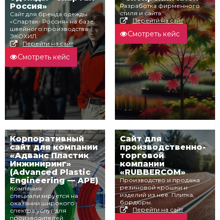
Россия»
Разработка фирменного
стиля и сайта.
Сайт для бренда одежды
Перейти на сайт
«Спартак- Россия» на базе
швейного производства
Смотреть кейс
ЭКОХИЛ.
Перейти на сайт
Смотреть кейс
Корпоративный
Сайт для
сайт для компании
производственно-
«Адванс Пластик
торговой
Инжиниринг»
компании
(Advanced Plastic
«RUBBERCOM»
Engineering — APE)
Производство и продажа
резиновой крошки и
Компания
изделий из нее. Плитка,
специализируется на
бордюры.
оказании широкого
Перейти на сайт
спектра услуг для
производителей