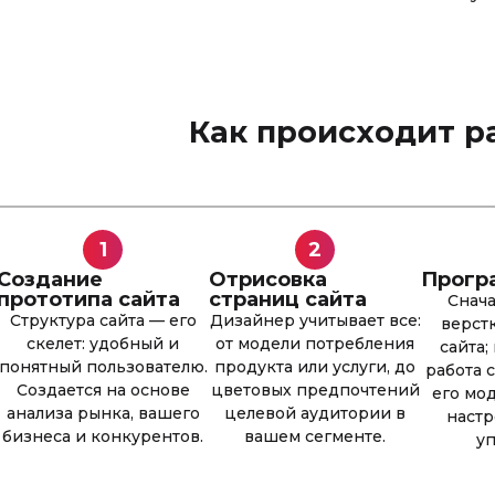
Как происходит р
1
2
Создание
Отрисовка
Прогр
прототипа сайта
страниц сайта
Снача
Структура сайта — его
Дизайнер учитывает все:
верст
скелет: удобный и
от модели потребления
сайта;
понятный пользователю.
продукта или услуги, до
работа 
Создается на основе
цветовых предпочтений
его мо
анализа рынка, вашего
целевой аудитории в
настр
бизнеса и конкурентов.
вашем сегменте.
у