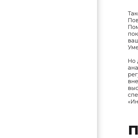
Так
Пов
Пом
пок
ваш
Уме
Но 
ана
рег
вне
вы
спе
«Ин