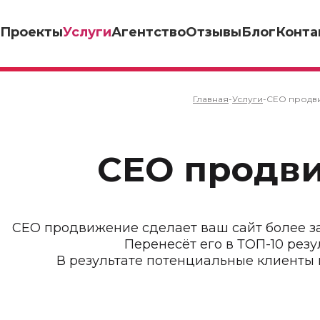
Проекты
Услуги
Агентство
Отзывы
Блог
Конта
Главная
-
Услуги
-
СЕО продв
СЕО продв
СЕО продвижение сделает ваш сайт более з
Перенесёт его в ТОП-10 резу
В результате потенциальные клиенты 