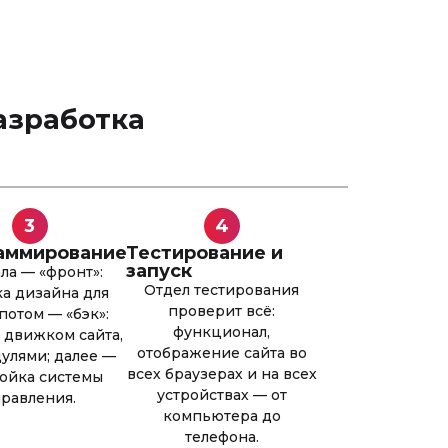
азработка
3
4
аммирование
Тестирование и
запуск
ла — «фронт»:
Отдел тестирования
ка дизайна для
проверит всё:
 потом — «бэк»:
функционал,
с движком сайта,
отображение сайта во
дулями; далее —
всех браузерах и на всех
ойка системы
устройствах — от
правления.
компьютера до
телефона.