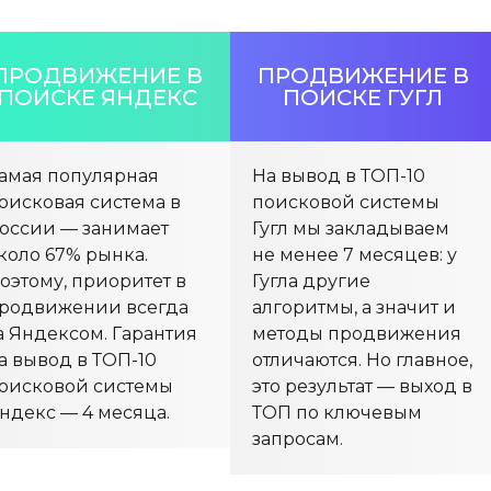
ПРОДВИЖЕНИЕ В
ПРОДВИЖЕНИЕ В
ПОИСКЕ ЯНДЕКС
ПОИСКЕ ГУГЛ
амая популярная
На вывод в ТОП-10
оисковая система в
поисковой системы
оссии — занимает
Гугл мы закладываем
коло 67% рынка.
не менее 7 месяцев: у
оэтому, приоритет в
Гугла другие
родвижении всегда
алгоритмы, а значит и
а Яндексом. Гарантия
методы продвижения
а вывод в ТОП-10
отличаются. Но главное,
оисковой системы
это результат — выход в
ндекс — 4 месяца.
ТОП по ключевым
запросам.