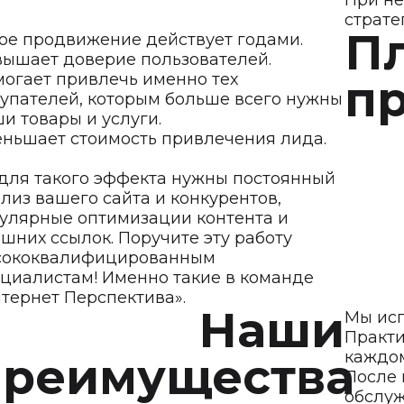
При не
страте
П
ое продвижение действует годами.
ышает доверие пользователей.
огает привлечь именно тех
п
упателей, которым больше всего нужны
и товары и услуги.
ньшает стоимость привлечения лида.
для такого эффекта нужны постоянный
лиз вашего сайта и конкурентов,
улярные оптимизации контента и
шних ссылок. Поручите эту работу
сококвалифицированным
циалистам! Именно такие в команде
тернет Перспектива».
Наши
Мы исп
Практи
каждом
преимущества
После
обслуж