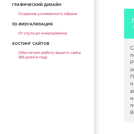
ГРАФИЧЕСКИЙ ДИЗАЙН
3D-ВИЗУАЛИЗАЦИЯ
ХОСТИНГ САЙТОВ
С
п
Р
о
П
п
з
н
п
Я