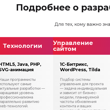
Подробнее о разра
Для тех, кому важно зн
Управление
Технологии
сайтом
HTML5, Java, PHP,
1С-Битрикс,
SVG-анимация
WordPress, Tilda
Наши программисты
Подбор системы
используют самые
управления для проекта
актуальные разработки —
— задача индивидуальная
наращивая уровень
и зависит от бизнес-
профессионализма
модели, планируемой
параллельно развитию
частоты обновления
web-технологий.
контента и ваших