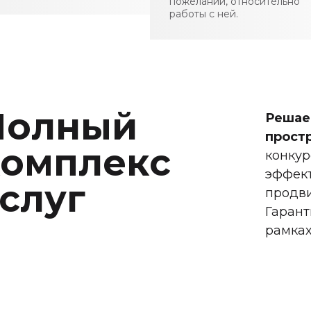
пожеланий, относительно
работы с ней.
Полный
Решаем
прост
комплекс
конкур
эффект
слуг
продви
Гарант
рамках