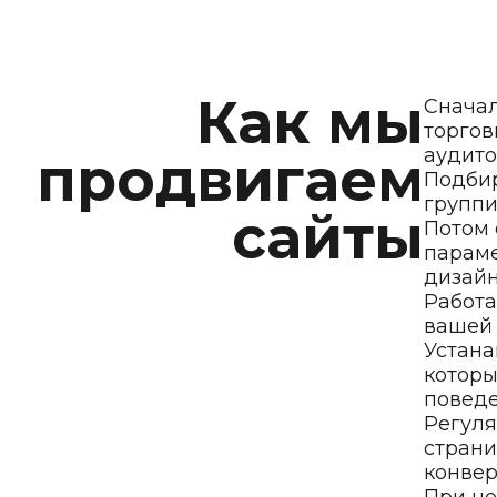
Как мы
Сначал
торгов
аудито
продвигаем
Подбир
группи
сайты
Потом 
параме
дизайн
Работа
вашей 
Устана
которы
поведе
Регуля
страни
конвер