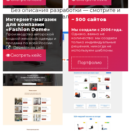
Без описания разработки — смотрите и
вдохновляйтесь.
Интернет-магазин
~ 500 сайтов
для компании
«Fashion Dome»
Мы создали с 2006 года.
Однако, важно не
Производство авторской
количество: мы создаем
модной женской одежды и
только индивидуальные
продажа по всей России.
решения, никогда не
Перейти на сайт
используем шаблоны.
Смотреть кейс
Портфолио