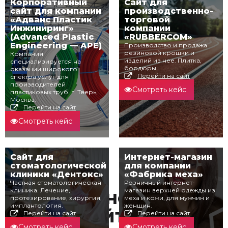
Корпоративный
Сайт для
сайт для компании
производственно-
«Адванс Пластик
торговой
Инжиниринг»
компании
(Advanced Plastic
«RUBBERCOM»
Engineering — APE)
Производство и продажа
резиновой крошки и
Компания
изделий из нее. Плитка,
специализируется на
бордюры.
оказании широкого
Перейти на сайт
спектра услуг для
производителей
Смотреть кейс
пластиковых труб. г. Тверь,
Москва.
Перейти на сайт
Смотреть кейс
Сайт для
Интернет-магазин
стоматологической
для компании
клиники «Дентокс»
«Фабрика меха»
Частная стоматологическая
Розничный интернет-
клиника. Лечение,
И еще немного
магазин верхней одежды из
протезирование, хирургия,
меха и кожи, для мужчин и
имплантология.
женщин.
сайтов
Перейти на сайт
Перейти на сайт
Смотреть кейс
Смотреть кейс