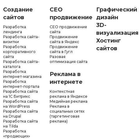
Создание
СЕО
Графический
сайтов
продвижение
дизайн
3D-
Разработка
СЕО продвижение
лендинга
сайта
визуализация
Разработка сайта-
Продвижение
Хостинг
визитки
сайта в Яндекс
Разработка
Продвижение
сайтов
корпоративного
сайта в Гугл
сайта
Разовая
Разработка сайта-
оптимизация сайта
каталога
Разработка
Реклама в
интернет-магазина
интернете
Разработка
интернет-портала
Разработка сайта
Контекстная
на 1С Битрикс
реклама в Яндексе
Разработка сайта
Медийная реклама
на WordPress
Реклама в
Разработка сайта
социальных сетях
на Drupal
(таргетинговая
Разработка сайта
реклама)
на Tilda
Разработка
«продающих»