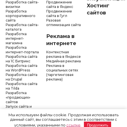
Разработка сайта-
Продвижение
Хостинг
визитки
сайта в Яндекс
Разработка
Продвижение
сайтов
корпоративного
сайта в Гугл
сайта
Разовая
Разработка сайта-
оптимизация сайта
каталога
Разработка
Реклама в
интернет-
интернете
магазина
Разработка
интернет-портала
Контекстная
Разработка сайта
реклама в Яндексе
на 1С Битрикс
Медийная реклама
Разработка сайта
Реклама в
на WordPress
социальных сетях
Разработка сайта
(таргетинговая
на Drupal
реклама)
Разработка сайта
на Tilda
Разработка
«продающих»
сайтов
Запуск сайта и
рекламы «под
Мы используем файлы cookie. Продолжая использовать
ключ»
данный сайт, вы соглашаетесь с этим в соответствии с
условиями, указанными по
ссылке
.
Продолжить