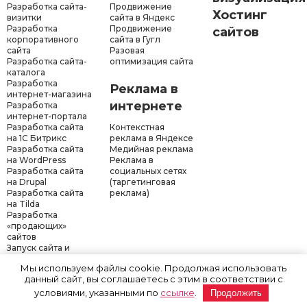
Разработка сайта-
Продвижение
Хостинг
визитки
сайта в Яндекс
Разработка
Продвижение
сайтов
корпоративного
сайта в Гугл
сайта
Разовая
Разработка сайта-
оптимизация сайта
каталога
Разработка
Реклама в
интернет-магазина
интернете
Разработка
интернет-портала
Разработка сайта
Контекстная
на 1С Битрикс
реклама в Яндексе
Разработка сайта
Медийная реклама
на WordPress
Реклама в
Разработка сайта
социальных сетях
на Drupal
(таргетинговая
Разработка сайта
реклама)
на Tilda
Разработка
«продающих»
сайтов
Запуск сайта и
рекламы «под
Мы используем файлы cookie. Продолжая использовать
ключ»
данный сайт, вы соглашаетесь с этим в соответствии с
условиями, указанными по
ссылке
.
Продолжить